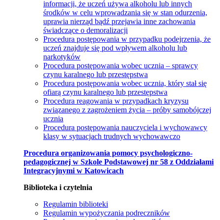
informacji, że uczeń używa alkoholu lub innych
środków w celu wprowadzania się w stan odurzenia,
uprawia nierząd bądź przejawia inne zachowania
świadczące o demoralizacji
Procedura postępowania w przypadku podejrzenia, że
uczeń znajduje się pod wpływem alkoholu lub
narkotyków
Procedura postępowania wobec ucznia – sprawcy
czynu karalnego lub przestępstwa
Procedura postępowania wobec ucznia, który stał się
ofiarą czynu karalnego lub przestępstwa
Procedura reagowania w przypadkach kryzysu
związanego z zagrożeniem życia – próby samobójczej
ucznia
Procedura postępowania nauczyciela i wychowawcy
klasy w sytuacjach trudnych wychowawczo
Procedura organizowania pomocy psychologiczno-
pedagogicznej w Szkole Podstawowej nr 58 z Oddziałami
Integracyjnymi w Katowicach
Biblioteka i czytelnia
Regulamin biblioteki
Regulamin wypożyczania podreczników