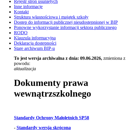
Rejestr stron usuniętych
Inne informacje
Kontakt
Struktura własnościowa i majątek szkoły
Dostęp do informacji publicznej nieudostępnionej w BIP​
Ponowne wykorzystanie informacji sektora publicznego
RODO
Klauzula informacyjna
Deklaracja dostępności
Stare archiwum BIP-u
To jest wersja archiwalna z dnia: 09.06.2026,
zmieniona z
powodu:
aktualizacja
Dokumenty prawa
wewnątrzszkolnego
Standardy Ochrony Małoletnich SP58
-
Standardy wersja skrócona