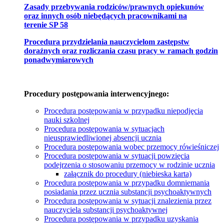
Zasady przebywania rodziców/prawnych opiekunów
oraz innych osób niebędących pracownikami na
terenie SP 58
Procedura przydzielania nauczycielom zastępstw
doraźnych oraz rozliczania czasu pracy w ramach godzin
ponadwymiarowych
Procedury postępowania interwencyjnego:
Procedura postępowania w przypadku niepodjęcia
nauki szkolnej
Procedura postępowania w sytuacjach
nieusprawiedliwionej absencji ucznia
Procedura postępowania wobec przemocy rówieśniczej
Procedura postępowania w sytuacji powzięcia
podejrzenia o stosowaniu przemocy w rodzinie ucznia
załącznik do procedury (niebieska karta)
Procedura postępowania w przypadku domniemania
posiadania przez ucznia substancji psychoaktywnych
Procedura postępowania w sytuacji znalezienia przez
nauczyciela substancji psychoaktywnej
Procedura postępowania w przypadku uzyskania