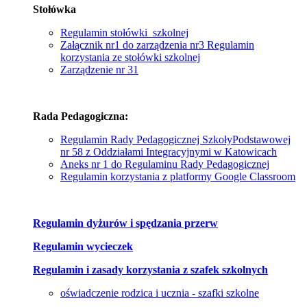
Stołówka
Regulamin stołówki szkolnej
Załącznik nr1 do zarządzenia nr3 Regulamin
korzystania ze stołówki szkolnej
Zarządzenie nr 31
Rada Pedagogiczna:
Regulamin Rady Pedagogicznej SzkołyPodstawowej
nr 58 z Oddziałami Integracyjnymi w Katowicach
Aneks nr 1 do Regulaminu Rady Pedagogicznej
Regulamin korzystania z platformy Google Classroom
Regulamin dyżurów i spędzania przerw
Regulamin wycieczek
Regulamin i zasady korzystania z szafek szkolnych
oświadczenie rodzica i ucznia - szafki szkolne