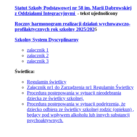
Statut Szkoły Podstawowej nr 58 im. Marii Dąbrowskiej
z Oddziałami Integracyjnymi
- tekst ujednolicony
Roczny harmonogram realizacji działań wychowawczo-
profilaktycznych rok szkolny 2025/202
6
Szkolny System Dyscyplinarny
załącznik 1
załacznik 2
załącznik 3
Świetlica:
Regulamin świetlicy
Załącznik nr1 do Zarządzenia nr1 Regulamin Świetlicy
Procedura postepowania w sytuacji nieodebrania
dziecka ze świetlicy szkolnej.
Procedura postępowania w sytuacji podejrzenia, że
dziecko odbiera ze świetlicy szkolnej rodzic (opiekun) ,
będący pod wpływem alkoholu lub innych substancji
psychoaktywnych.