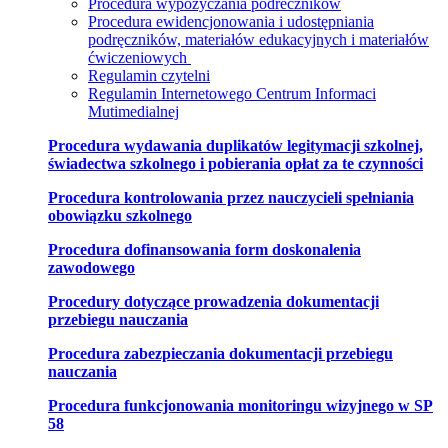
Procedura wypożyczania podreczników
Procedura ewidencjonowania i udostępniania
podręczników, materiałów edukacyjnych i materiałów
ćwiczeniowych
Regulamin czytelni
Regulamin Internetowego Centrum Informaci
Mutimedialnej
Procedura wydawania duplikatów legitymacji szkolnej,
świadectwa szkolnego i pobierania opłat za te czynności
Procedura kontrolowania przez nauczycieli spełniania
obowiązku szkolnego
Procedura dofinansowania form doskonalenia
zawodowego
Procedury dotyczące prowadzenia dokumentacji
przebiegu nauczania
Procedura zabezpieczania dokumentacji przebiegu
nauczania
Procedura funkcjonowania monitoringu wizyjnego w SP
58