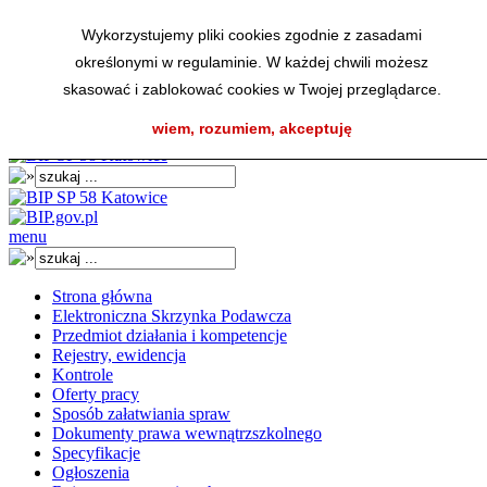
Wykorzystujemy pliki cookies zgodnie z zasadami
określonymi w regulaminie. W każdej chwili możesz
skasować i zablokować cookies w Twojej przeglądarce.
A
AA
AA
K
wiem, rozumiem, akceptuję
menu
Strona główna
Elektroniczna Skrzynka Podawcza
Przedmiot działania i kompetencje
Rejestry, ewidencja
Kontrole
Oferty pracy
Sposób załatwiania spraw
Dokumenty prawa wewnątrzszkolnego
Specyfikacje
Ogłoszenia