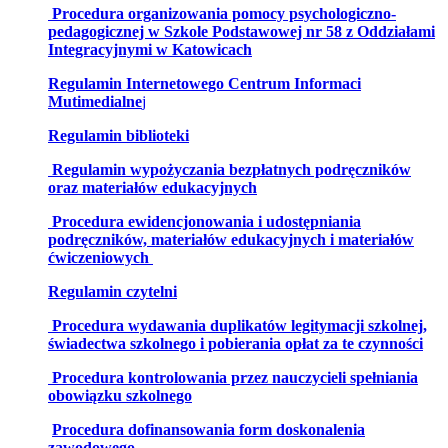
Procedura organizowania pomocy psychologiczno-
pedagogicznej w Szkole Podstawowej nr 58 z Oddziałami
Integracyjnymi w Katowicach
Regulamin Internetowego Centrum Informaci
Mutimedialne
j
Regulamin biblioteki
Regulamin wypożyczania bezpłatnych podręczników
oraz materiałów edukacyjnych
Procedura ewidencjonowania i udostępniania
podręczników, materiałów edukacyjnych i materiałów
ćwiczeniowych
Regulamin czytelni
Procedura wydawania duplikatów legitymacji szkolnej,
świadectwa szkolnego i pobierania opłat za te czynności
Procedura kontrolowania przez nauczycieli spełniania
obowiązku szkolnego
Procedura dofinansowania form doskonalenia
zawodowego