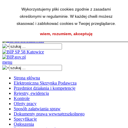
Wykorzystujemy pliki cookies zgodnie z zasadami
określonymi w regulaminie. W każdej chwili możesz
skasować i zablokować cookies w Twojej przeglądarce.
A
AA
AA
K
wiem, rozumiem, akceptuję
menu
Strona główna
Elektroniczna Skrzynka Podawcza
Przedmiot działania i kompetencje
Rejestry, ewidencja
Kontrole
Oferty pracy
Sposób załatwiania spraw
Dokumenty prawa wewnątrzszkolnego
Specyfikacje
Ogłoszenia