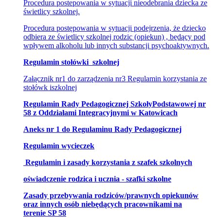
Procedura postepowania w sytuacji nieodebrania dziecka ze
świetlicy szkolnej.
Procedura postępowania w sytuacji podejrzenia, że dziecko
odbiera ze świetlicy szkolnej rodzic (opiekun) , będący pod
wpływem alkoholu lub innych substancji psychoaktywnych.
Regulamin stołówki szkolnej
Załącznik nr1 do zarządzenia nr3 Regulamin korzystania ze
stołówk iszkolnej
Regulamin Rady Pedagogicznej SzkołyPodstawowej nr
58 z Oddziałami Integracyjnymi w Katowicach
Aneks nr 1 do Regulaminu Rady Pedagogicznej
Regulamin wycieczek
Regulamin i zasady korzystania z szafek szkolnych
oświadczenie rodzica i ucznia - szafki szkolne
Zasady przebywania rodziców/prawnych opiekunów
oraz innych osób niebędących pracownikami na
terenie SP 58