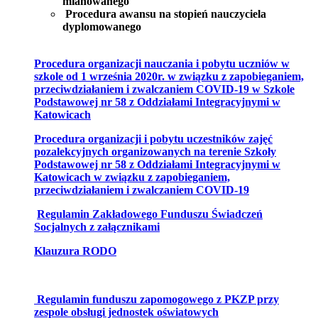
mianowanego
Procedura awansu na stopień nauczyciela
dyplomowanego
Procedura organizacji nauczania i pobytu uczniów w
szkole od 1 września 2020r. w związku z zapobieganiem,
przeciwdziałaniem i zwalczaniem COVID-19 w Szkole
Podstawowej nr 58 z Oddziałami Integracyjnymi w
Katowicach
Procedura organizacji i pobytu uczestników zajęć
pozalekcyjnych organizowanych na terenie Szkoły
Podstawowej nr 58 z Oddziałami Integracyjnymi w
Katowicach w związku z zapobieganiem,
przeciwdziałaniem i zwalczaniem COVID-19
Regulamin Zakładowego Funduszu Świadczeń
Socjalnych z załącznikami
​Klauzura RODO
Regulamin funduszu zapomogowego z PKZP przy
zespole obsługi jednostek oświatowych