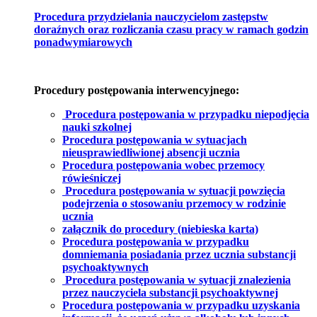
Procedura przydzielania nauczycielom zastępstw
doraźnych oraz rozliczania czasu pracy w ramach godzin
ponadwymiarowych
Procedury postępowania interwencyjnego:
Procedura postępowania w przypadku niepodjęcia
nauki szkolnej
Procedura postępowania w sytuacjach
nieusprawiedliwionej absencji ucznia
Procedura postępowania wobec przemocy
rówieśniczej
Procedura postępowania w sytuacji powzięcia
podejrzenia o stosowaniu przemocy w rodzinie
ucznia
załącznik do procedury (niebieska karta)
Procedura postępowania w przypadku
domniemania posiadania przez ucznia substancji
psychoaktywnych
Procedura postępowania w sytuacji znalezienia
przez nauczyciela substancji psychoaktywnej
Procedura postępowania w przypadku uzyskania