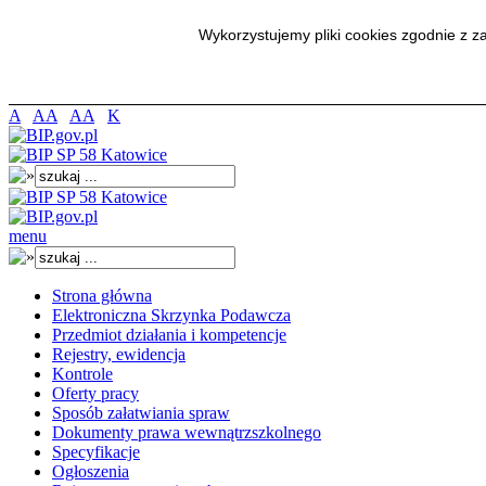
Wykorzystujemy pliki cookies zgodnie z 
A
AA
AA
K
menu
Strona główna
Elektroniczna Skrzynka Podawcza
Przedmiot działania i kompetencje
Rejestry, ewidencja
Kontrole
Oferty pracy
Sposób załatwiania spraw
Dokumenty prawa wewnątrzszkolnego
Specyfikacje
Ogłoszenia