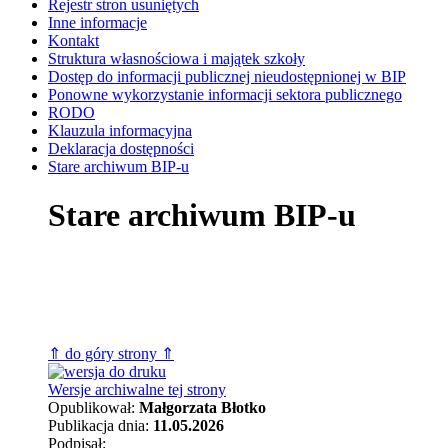
Rejestr stron usuniętych
Inne informacje
Kontakt
Struktura własnościowa i majątek szkoły
Dostęp do informacji publicznej nieudostępnionej w BIP​
Ponowne wykorzystanie informacji sektora publicznego
RODO
Klauzula informacyjna
Deklaracja dostępności
Stare archiwum BIP-u
Stare archiwum BIP-u
⇑ do góry strony ⇑
Wersje archiwalne tej strony
Opublikował:
Małgorzata Błotko
Publikacja dnia:
11.05.2026
Podpisał: